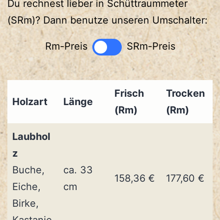
Du rechnest lieber in Schüttraummeter
(SRm)? Dann benutze unseren Umschalter:
Rm-Preis
SRm-Preis
Frisch
Trocken
Holzart
Länge
(Rm)
(Rm)
Laubhol
z
Buche,
ca. 33
158,36 €
177,60 €
Eiche,
cm
Birke,
Kastanie