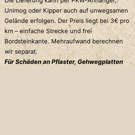
Die Lieferung kann per PKW-Anhänger,
Unimog oder Kipper auch auf unwegsamen
Gelände erfolgen. Der Preis liegt bei 3€ pro
km – einfache Strecke und frei
Bordsteinkante. Mehraufwand berechnen
wir separat.
Für Schäden an Pflaster, Gehwegplatten
oder ähnlichem durch das Gewicht von
Lieferfahrzeug oder Anhänger
übernehmen wir keine Haftung.
Scheite 33
Scheite 33
Holzart
cm
cm
geschichtet
geschüttet